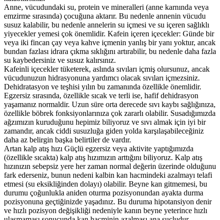
Anne, vücudundaki su, protein ve mineralleri (anne karnında veya
emzirme sırasında) çocuğuna aktarır. Bu nedenle annenin vücudu
susuz kalabilir, bu nedenle annelerin su içmesi ve su içeren sağlıklı
yiyecekler yemesi çok önemlidir. Kafein içeren içecekler: Günde bir
veya iki fincan çay veya kahve içmenin yanlış bir yanı yoktur, ancak
bundan fazlası idrara çıkma sıklığını artırabilir, bu nedenle daha fazla
su kaybedersiniz ve susuz kalırsınız.
Kafeinli içecekler tüketerek, aslında sıvıları içmiş olursunuz, ancak
vücudunuzun hidrasyonuna yardımcı olacak sıvıları içmezsiniz.
Dehidratasyon ve teşhisi yılın bu zamanında özellikle önemlidir.
Egzersiz sırasında, özellikle sıcak ve terli ise, hafif dehidrasyon
yaşamanız normaldir. Uzun süre orta derecede sıvı kaybı sağlığınıza,
özellikle böbrek fonksiyonlarınıza çok zararlı olabilir. Susadığımızda
ağzımızın kuruduğunu hepimiz biliyoruz ve sıvı almak için iyi bir
zamandır, ancak ciddi susuzluğa giden yolda karşılaşabileceğiniz
daha az belirgin başka belirtiler de vardır.
Artan kalp atış hızı Güçlü egzersiz veya aktivite yaptığımızda
(özellikle sıcakta) kalp atış hızımızın arttığını biliyoruz. Kalp atış
hızınızın sebepsiz yere her zaman normal değerin üzerinde olduğunu
fark ederseniz, bunun nedeni kalbin kan hacmindeki azalmayı telafi
etmesi (su eksikliğinden dolayı) olabilir. Beyne kan gitmemesi, bu
durumu çoğunlukla aniden oturma pozisyonundan ayakta durma
pozisyonuna geçtiğinizde yaşadınız. Bu duruma hipotansiyon denir
ve hızlı pozisyon değişikliği nedeniyle kanın beyne yeterince hızlı
ulaşmaması sonucunda kan hacminin azalması ana suçludur.