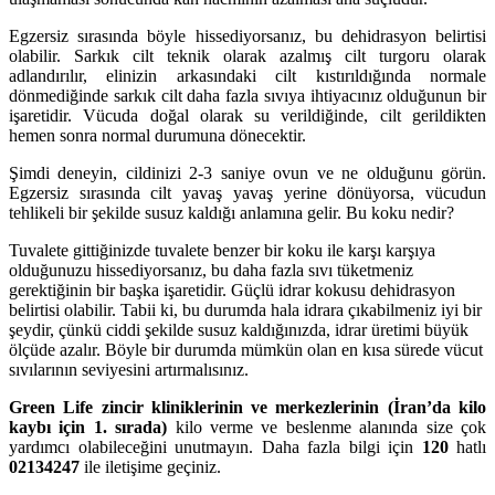
Egzersiz sırasında böyle hissediyorsanız, bu dehidrasyon belirtisi
olabilir. Sarkık cilt teknik olarak azalmış cilt turgoru olarak
adlandırılır, elinizin arkasındaki cilt kıstırıldığında normale
dönmediğinde sarkık cilt daha fazla sıvıya ihtiyacınız olduğunun bir
işaretidir. Vücuda doğal olarak su verildiğinde, cilt gerildikten
hemen sonra normal durumuna dönecektir.
Şimdi deneyin, cildinizi 2-3 saniye ovun ve ne olduğunu görün.
Egzersiz sırasında cilt yavaş yavaş yerine dönüyorsa, vücudun
tehlikeli bir şekilde susuz kaldığı anlamına gelir. Bu koku nedir?
Tuvalete gittiğinizde tuvalete benzer bir koku ile karşı karşıya
olduğunuzu hissediyorsanız, bu daha fazla sıvı tüketmeniz
gerektiğinin bir başka işaretidir. Güçlü idrar kokusu dehidrasyon
belirtisi olabilir. Tabii ki, bu durumda hala idrara çıkabilmeniz iyi bir
şeydir, çünkü ciddi şekilde susuz kaldığınızda, idrar üretimi büyük
ölçüde azalır. Böyle bir durumda mümkün olan en kısa sürede vücut
sıvılarının seviyesini artırmalısınız.
Green Life zincir kliniklerinin ve merkezlerinin (İran’da kilo
kaybı için 1. sırada)
kilo verme ve beslenme alanında size çok
yardımcı olabileceğini unutmayın. Daha fazla bilgi için
120
hatlı
02134247
ile iletişime geçiniz.