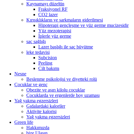
Kaynamayı düzeltin
Fraksiyonel RF
CO2 lazer
Kırışıklıkların ve sarkmaların giderilmesi
Hipoterapi gençleşme ve yüz germe mucizesidir
Yüz mezoterapisi
İplerle yüz germe
saç sağlığı
Lazer başlığı ile saç büyütme
leke tedavisi
Subcision
Peeling
Cilt bakımı
Nesne
Beslenme psikolojisi ve diyetteki rolü
Çocuklar ve genç
Obezite ve aşırı kilolu çocuklar
Çocuklarda ve ergenlerde boy uzaması
Yağ yakma egzersizleri
Gıdalardaki kaloriler
Aktivite kalorisi
Yağ yakma egzersizleri
Green life
Hakkımızda
bize Ulaşın