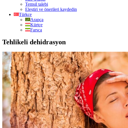
Temsil talebi
Eleştiri ve önerileri kaydedin
Türkçe
Arapça
Kürtçe
Farsça
Tehlikeli dehidrasyon