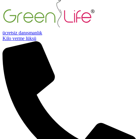
ücretsiz danışmanlık
Kilo verme lüksü