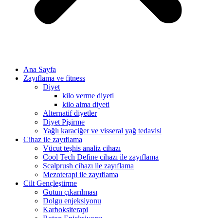
Ana Sayfa
Zayıflama ve fitness
Diyet
kilo verme diyeti
kilo alma diyeti
Alternatif diyetler
Diyet Pişirme
Yağlı karaciğer ve visseral yağ tedavisi
Cihaz ile zayıflama
Vücut teşhis analiz cihazı
Cool Tech Define cihazı ile zayıflama
Scalprush cihazı ile zayıflama
Mezoterapi ile zayıflama
Cilt Gençleştirme
Gutun çıkarılması
Dolgu enjeksiyonu
Karboksiterapi