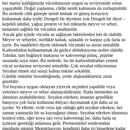
her maruz kaldığınızda vücudunuzun uygun su seviyesinde sorun
yaşayabilir. Doğal yaşlanma, cildin nemli kalmasını da zorlaştırabilir.
Bu nedenle cildi güneşte nemli tutmak ve güneş koruyucu
kullanmak daha iyidir. Dengeli bir diyetiniz yok Dengeli bir diyet –
kepekli tahıllar, yağsız protein ve bol miktarda meyve ve sebze,
tamamen sağlıklı bir vücudun anahtarıdır.
Ancak gün içinde vücuda su sağlayan faktörlerden biri de olabilir.
Meyve ve sebzeler, özellikle kabak, salatalık ve karpuz çok fazla su
içerir. Bu maddeleri diyete eklemek vücuttaki su arzını artırabilir.
Karbonhidrat kullanmamak da gizlice dehidrasyona neden olabilir.
Tahıllar, tam buğdaylı makarna ve kahverengi pirinç, pişirme
sırasında suyu emer. Bu nedenle, bu tür karbonhidratları yemek
vücut sıvılarının seviyesini artırabilir. Çok seyahat ediyorsunuz
Seyahat etmek sizi susuz kalma riskine sokabilir.
Günlük rutininiz bozulduğunda, yeme alışkanlıklarınız zarar
görebilir:
Yol boyunca uygun olmayan yiyecek seçimleri yapabilir veya
yeterince meyve ve sebze alamayabilirsiniz. Hatta istemeden su
alımınızı azaltabilirsiniz. Seyahat ederken, insanlar genellikle
banyoyu çok fazla kullanma ihtiyacı duymamak için daha az su
içerler. Ve elbette, evde veya işte olduğu gibi seyahat ederken, her
zaman yanınızda bir su kaynağınız olmaz. Seyahat ederken idrarınızı
kontrol edin, eğer koyu sarı veya kahverengi ise, daha fazla su
içmeniz gerektiği anlamına gelir. Premenstrüel sendromdan
muzdarip misiniz Menstrüasyon, kendinizi daha iyi hissedene kadar