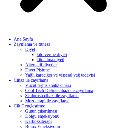
Ana Sayfa
Zayıflama ve fitness
Diyet
kilo verme diyeti
kilo alma diyeti
Alternatif diyetler
Diyet Pişirme
Yağlı karaciğer ve visseral yağ tedavisi
Cihaz ile zayıflama
Vücut teşhis analiz cihazı
Cool Tech Define cihazı ile zayıflama
Scalprush cihazı ile zayıflama
Mezoterapi ile zayıflama
Cilt Gençleştirme
Gutun çıkarılması
Dolgu enjeksiyonu
Karboksiterapi
Botox Enjeksiyonu