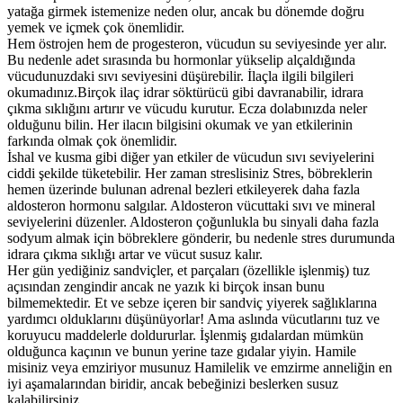
yatağa girmek istemenize neden olur, ancak bu dönemde doğru
yemek ve içmek çok önemlidir.
Hem östrojen hem de progesteron, vücudun su seviyesinde yer alır.
Bu nedenle adet sırasında bu hormonlar yükselip alçaldığında
vücudunuzdaki sıvı seviyesini düşürebilir. İlaçla ilgili bilgileri
okumadınız.Birçok ilaç idrar söktürücü gibi davranabilir, idrara
çıkma sıklığını artırır ve vücudu kurutur. Ecza dolabınızda neler
olduğunu bilin. Her ilacın bilgisini okumak ve yan etkilerinin
farkında olmak çok önemlidir.
İshal ve kusma gibi diğer yan etkiler de vücudun sıvı seviyelerini
ciddi şekilde tüketebilir. Her zaman streslisiniz Stres, böbreklerin
hemen üzerinde bulunan adrenal bezleri etkileyerek daha fazla
aldosteron hormonu salgılar. Aldosteron vücuttaki sıvı ve mineral
seviyelerini düzenler. Aldosteron çoğunlukla bu sinyali daha fazla
sodyum almak için böbreklere gönderir, bu nedenle stres durumunda
idrara çıkma sıklığı artar ve vücut susuz kalır.
Her gün yediğiniz sandviçler, et parçaları (özellikle işlenmiş) tuz
açısından zengindir ancak ne yazık ki birçok insan bunu
bilmemektedir. Et ve sebze içeren bir sandviç yiyerek sağlıklarına
yardımcı olduklarını düşünüyorlar! Ama aslında vücutlarını tuz ve
koruyucu maddelerle doldururlar. İşlenmiş gıdalardan mümkün
olduğunca kaçının ve bunun yerine taze gıdalar yiyin. Hamile
misiniz veya emziriyor musunuz Hamilelik ve emzirme anneliğin en
iyi aşamalarından biridir, ancak bebeğinizi beslerken susuz
kalabilirsiniz.