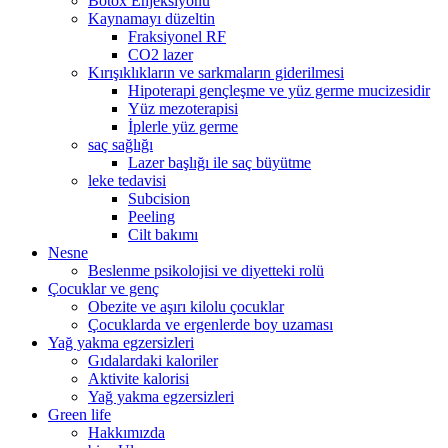
Botox Enjeksiyonu
Kaynamayı düzeltin
Fraksiyonel RF
CO2 lazer
Kırışıklıkların ve sarkmaların giderilmesi
Hipoterapi gençleşme ve yüz germe mucizesidir
Yüz mezoterapisi
İplerle yüz germe
saç sağlığı
Lazer başlığı ile saç büyütme
leke tedavisi
Subcision
Peeling
Cilt bakımı
Nesne
Beslenme psikolojisi ve diyetteki rolü
Çocuklar ve genç
Obezite ve aşırı kilolu çocuklar
Çocuklarda ve ergenlerde boy uzaması
Yağ yakma egzersizleri
Gıdalardaki kaloriler
Aktivite kalorisi
Yağ yakma egzersizleri
Green life
Hakkımızda