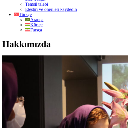
Temsil talebi
Eleştiri ve önerileri kaydedin
Türkçe
Arapça
Kürtçe
Farsça
Hakkımızda