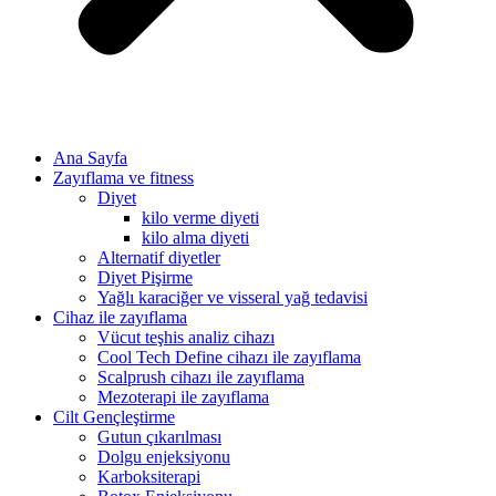
Ana Sayfa
Zayıflama ve fitness
Diyet
kilo verme diyeti
kilo alma diyeti
Alternatif diyetler
Diyet Pişirme
Yağlı karaciğer ve visseral yağ tedavisi
Cihaz ile zayıflama
Vücut teşhis analiz cihazı
Cool Tech Define cihazı ile zayıflama
Scalprush cihazı ile zayıflama
Mezoterapi ile zayıflama
Cilt Gençleştirme
Gutun çıkarılması
Dolgu enjeksiyonu
Karboksiterapi