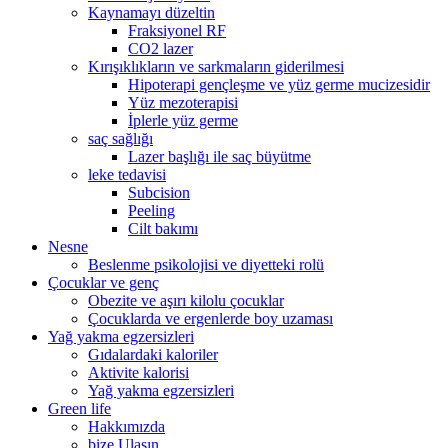
Kaynamayı düzeltin
Fraksiyonel RF
CO2 lazer
Kırışıklıkların ve sarkmaların giderilmesi
Hipoterapi gençleşme ve yüz germe mucizesidir
Yüz mezoterapisi
İplerle yüz germe
saç sağlığı
Lazer başlığı ile saç büyütme
leke tedavisi
Subcision
Peeling
Cilt bakımı
Nesne
Beslenme psikolojisi ve diyetteki rolü
Çocuklar ve genç
Obezite ve aşırı kilolu çocuklar
Çocuklarda ve ergenlerde boy uzaması
Yağ yakma egzersizleri
Gıdalardaki kaloriler
Aktivite kalorisi
Yağ yakma egzersizleri
Green life
Hakkımızda
bize Ulaşın