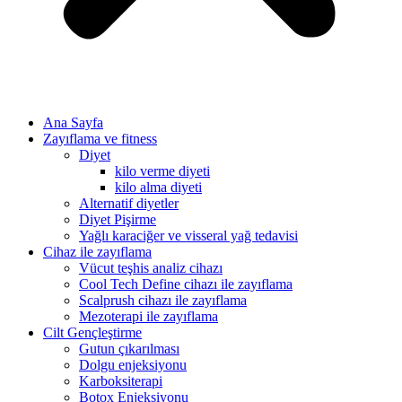
Ana Sayfa
Zayıflama ve fitness
Diyet
kilo verme diyeti
kilo alma diyeti
Alternatif diyetler
Diyet Pişirme
Yağlı karaciğer ve visseral yağ tedavisi
Cihaz ile zayıflama
Vücut teşhis analiz cihazı
Cool Tech Define cihazı ile zayıflama
Scalprush cihazı ile zayıflama
Mezoterapi ile zayıflama
Cilt Gençleştirme
Gutun çıkarılması
Dolgu enjeksiyonu
Karboksiterapi
Botox Enjeksiyonu