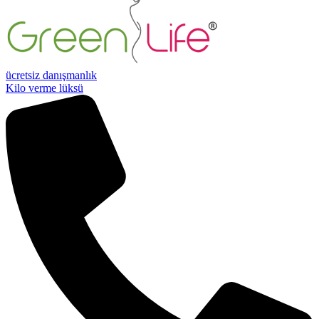
ücretsiz danışmanlık
Kilo verme lüksü