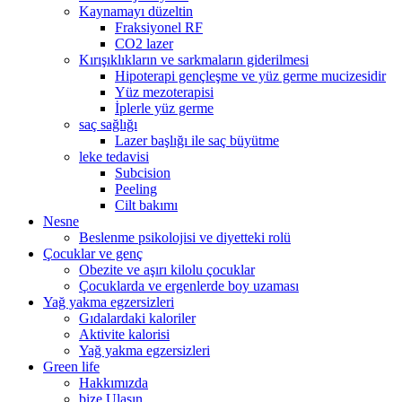
Kaynamayı düzeltin
Fraksiyonel RF
CO2 lazer
Kırışıklıkların ve sarkmaların giderilmesi
Hipoterapi gençleşme ve yüz germe mucizesidir
Yüz mezoterapisi
İplerle yüz germe
saç sağlığı
Lazer başlığı ile saç büyütme
leke tedavisi
Subcision
Peeling
Cilt bakımı
Nesne
Beslenme psikolojisi ve diyetteki rolü
Çocuklar ve genç
Obezite ve aşırı kilolu çocuklar
Çocuklarda ve ergenlerde boy uzaması
Yağ yakma egzersizleri
Gıdalardaki kaloriler
Aktivite kalorisi
Yağ yakma egzersizleri
Green life
Hakkımızda
bize Ulaşın