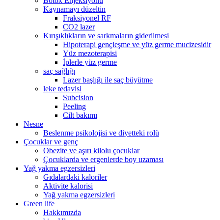
Botox Enjeksiyonu
Kaynamayı düzeltin
Fraksiyonel RF
CO2 lazer
Kırışıklıkların ve sarkmaların giderilmesi
Hipoterapi gençleşme ve yüz germe mucizesidir
Yüz mezoterapisi
İplerle yüz germe
saç sağlığı
Lazer başlığı ile saç büyütme
leke tedavisi
Subcision
Peeling
Cilt bakımı
Nesne
Beslenme psikolojisi ve diyetteki rolü
Çocuklar ve genç
Obezite ve aşırı kilolu çocuklar
Çocuklarda ve ergenlerde boy uzaması
Yağ yakma egzersizleri
Gıdalardaki kaloriler
Aktivite kalorisi
Yağ yakma egzersizleri
Green life
Hakkımızda