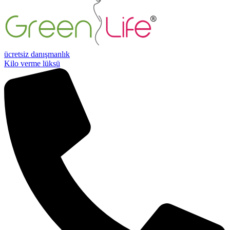
ücretsiz danışmanlık
Kilo verme lüksü