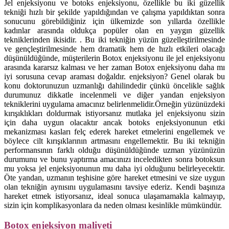
Jel enjeksiyonu ve botoks enjeksiyonu, özellikle bu iki güzellik
tekniği hızlı bir şekilde yapıldığından ve çalışma yapıldıktan sonra
sonucunu görebildiğiniz için ülkemizde son yıllarda özellikle
kadınlar arasında oldukça popüler olan en yaygın güzellik
tekniklerinden ikisidir. . Bu iki tekniğin yüzün güzelleştirilmesinde
ve gençleştirilmesinde hem dramatik hem de hızlı etkileri olacağı
düşünüldüğünde, müşterilerin Botox enjeksiyonu ile jel enjeksiyonu
arasında kararsız kalması ve her zaman Botox enjeksiyonu daha mı
iyi sorusuna cevap araması doğaldır. enjeksiyon? Genel olarak bu
konu doktorunuzun uzmanlığı dahilindedir çünkü öncelikle sağlık
durumunuz dikkatle incelenmeli ve diğer yandan enjeksiyon
tekniklerini uygulama amacınız belirlenmelidir.Örneğin yüzünüzdeki
kırışıklıkları doldurmak istiyorsanız mutlaka jel enjeksiyonu sizin
için daha uygun olacaktır ancak botoks enjeksiyonunun etki
mekanizması kasları felç ederek hareket etmelerini engellemek ve
böylece cilt kırışıklarının artmasını engellemektir. Bu iki tekniğin
performansının farklı olduğu düşünüldüğünde uzman yüzünüzün
durumunu ve bunu yaptırma amacınızı inceledikten sonra botoksun
mu yoksa jel enjeksiyonunun mu daha iyi olduğunu belirleyecektir.
Öte yandan, uzmanın teşhisine göre hareket etmesini ve size uygun
olan tekniğin aynısını uygulamasını tavsiye ederiz. Kendi başınıza
hareket etmek istiyorsanız, ideal sonuca ulaşamamakla kalmayıp,
sizin için komplikasyonlara da neden olması kesinlikle mümkündür.
Botox enjeksiyon maliyeti