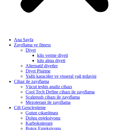
Ana Sayfa
Zayıflama ve fitness
Diyet
kilo verme diyeti
kilo alma diyeti
Alternatif diyetler
Diyet Pişirme
Yağlı karaciğer ve visseral yağ tedavisi
Cihaz ile zayıflama
Vücut teşhis analiz cihazı
Cool Tech Define cihazı ile zayıflama
Scalprush cihazı ile zayıflama
Mezoterapi ile zayıflama
Cilt Gençleştirme
Gutun çıkarılması
Dolgu enjeksiyonu
Karboksiterapi
Botox Enjeksiyonu