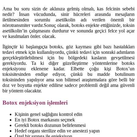
Ama bu soru sizin de aklınıza gelmiş olmalı, kas felcinin sebebi
nedir? İnsan vücudunda, sinir hücreleri arasında mesajların
iletilmesinden sorumlu asetilkolin adı verilen önemli bir
nörotransmiter vardır.Sonuç olarak, botoks enjekte ettiğinizde, toksin
asetilkolin’in çalışmasını durdurur ve sonunda geçici felce yol açar
ve kasılmaları önler. olacak.
İlginçtir ki başlangıçta botoks, göz kayması gibi bazı hastalıkları
tedavi etmek için kullanılıyordu, çünkü tedavi için sonraki adımların
gerçekleştirilebilmesi için bu bölgedeki kasların gevşetilmesi
gerekiyordu. Ta ki diğer güzelleştirme yöntemlerine botoks
enjeksiyonu eklenene kadar. Elbette çoğu kişi Botox’un
toksisitesinden endişe ediyor, çünkü bu madde botulinum
toksininden yapılıyor ama son bilimsel araştırmalara göre belli bir
doz ve boyutta enjekte edilirse sadece problemli değil ama güvenli
bir yöntem olacaktır.
Botox enjeksiyon işlemleri
Kişinin genel sağlığını kontrol edin
En iyi Botox markasını seçmek
Gerekli botoks dozunun belirlenmesi
Hedef organı sterilize edin ve anestezi yapın
Özel bir şırınga ile enjeksiyon