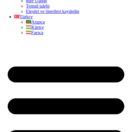
bize Ulaşın
Temsil talebi
Eleştiri ve önerileri kaydedin
Türkçe
Arapça
Kürtçe
Farsça