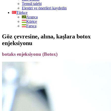
Temsil talebi
Eleştiri ve önerileri kaydedin
Türkçe
Arapça
Kürtçe
Farsça
Göz çevresine, alına, kaşlara botox
enjeksiyonu
botaks enjeksiyonu (Botox)