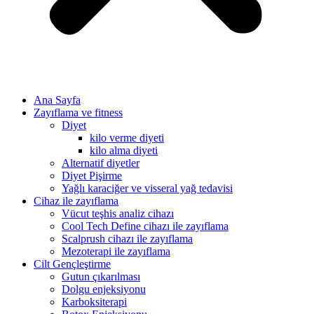
Ana Sayfa
Zayıflama ve fitness
Diyet
kilo verme diyeti
kilo alma diyeti
Alternatif diyetler
Diyet Pişirme
Yağlı karaciğer ve visseral yağ tedavisi
Cihaz ile zayıflama
Vücut teşhis analiz cihazı
Cool Tech Define cihazı ile zayıflama
Scalprush cihazı ile zayıflama
Mezoterapi ile zayıflama
Cilt Gençleştirme
Gutun çıkarılması
Dolgu enjeksiyonu
Karboksiterapi