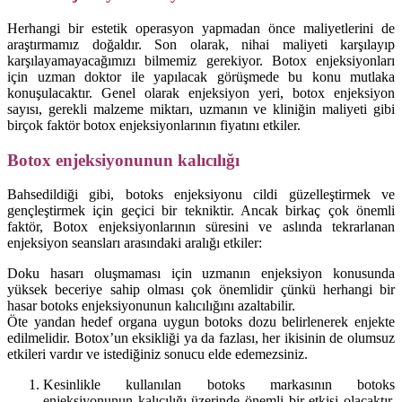
Herhangi bir estetik operasyon yapmadan önce maliyetlerini de
araştırmamız doğaldır. Son olarak, nihai maliyeti karşılayıp
karşılayamayacağımızı bilmemiz gerekiyor. Botox enjeksiyonları
için uzman doktor ile yapılacak görüşmede bu konu mutlaka
konuşulacaktır. Genel olarak enjeksiyon yeri, botox enjeksiyon
sayısı, gerekli malzeme miktarı, uzmanın ve kliniğin maliyeti gibi
birçok faktör botox enjeksiyonlarının fiyatını etkiler.
Botox enjeksiyonunun kalıcılığı
Bahsedildiği gibi, botoks enjeksiyonu cildi güzelleştirmek ve
gençleştirmek için geçici bir tekniktir. Ancak birkaç çok önemli
faktör, Botox enjeksiyonlarının süresini ve aslında tekrarlanan
enjeksiyon seansları arasındaki aralığı etkiler:
Doku hasarı oluşmaması için uzmanın enjeksiyon konusunda
yüksek beceriye sahip olması çok önemlidir çünkü herhangi bir
hasar botoks enjeksiyonunun kalıcılığını azaltabilir.
Öte yandan hedef organa uygun botoks dozu belirlenerek enjekte
edilmelidir. Botox’un eksikliği ya da fazlası, her ikisinin de olumsuz
etkileri vardır ve istediğiniz sonucu elde edemezsiniz.
Kesinlikle kullanılan botoks markasının botoks
enjeksiyonunun kalıcılığı üzerinde önemli bir etkisi olacaktır.