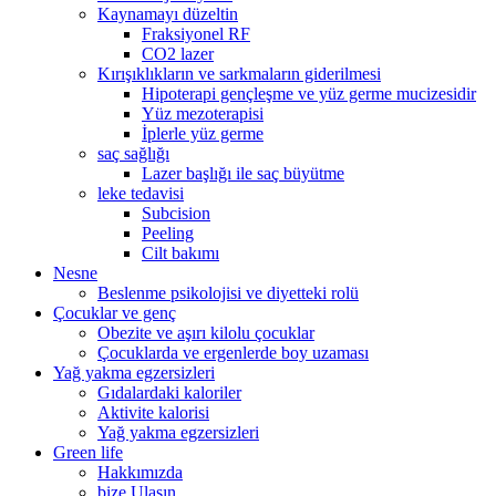
Kaynamayı düzeltin
Fraksiyonel RF
CO2 lazer
Kırışıklıkların ve sarkmaların giderilmesi
Hipoterapi gençleşme ve yüz germe mucizesidir
Yüz mezoterapisi
İplerle yüz germe
saç sağlığı
Lazer başlığı ile saç büyütme
leke tedavisi
Subcision
Peeling
Cilt bakımı
Nesne
Beslenme psikolojisi ve diyetteki rolü
Çocuklar ve genç
Obezite ve aşırı kilolu çocuklar
Çocuklarda ve ergenlerde boy uzaması
Yağ yakma egzersizleri
Gıdalardaki kaloriler
Aktivite kalorisi
Yağ yakma egzersizleri
Green life
Hakkımızda
bize Ulaşın