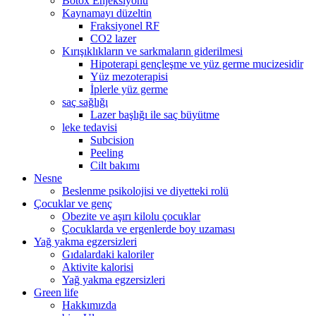
Botox Enjeksiyonu
Kaynamayı düzeltin
Fraksiyonel RF
CO2 lazer
Kırışıklıkların ve sarkmaların giderilmesi
Hipoterapi gençleşme ve yüz germe mucizesidir
Yüz mezoterapisi
İplerle yüz germe
saç sağlığı
Lazer başlığı ile saç büyütme
leke tedavisi
Subcision
Peeling
Cilt bakımı
Nesne
Beslenme psikolojisi ve diyetteki rolü
Çocuklar ve genç
Obezite ve aşırı kilolu çocuklar
Çocuklarda ve ergenlerde boy uzaması
Yağ yakma egzersizleri
Gıdalardaki kaloriler
Aktivite kalorisi
Yağ yakma egzersizleri
Green life
Hakkımızda