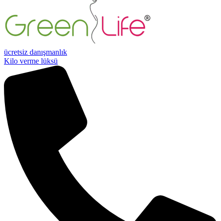
ücretsiz danışmanlık
Kilo verme lüksü