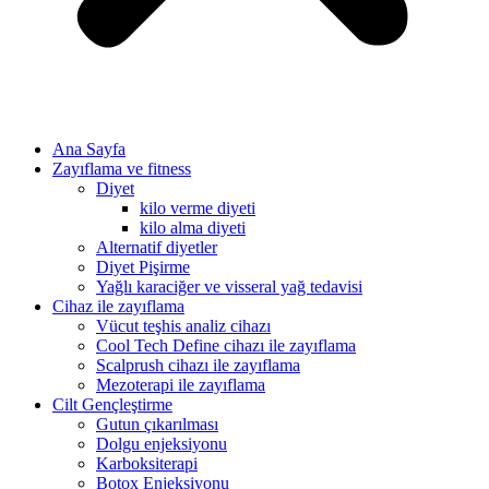
Ana Sayfa
Zayıflama ve fitness
Diyet
kilo verme diyeti
kilo alma diyeti
Alternatif diyetler
Diyet Pişirme
Yağlı karaciğer ve visseral yağ tedavisi
Cihaz ile zayıflama
Vücut teşhis analiz cihazı
Cool Tech Define cihazı ile zayıflama
Scalprush cihazı ile zayıflama
Mezoterapi ile zayıflama
Cilt Gençleştirme
Gutun çıkarılması
Dolgu enjeksiyonu
Karboksiterapi
Botox Enjeksiyonu