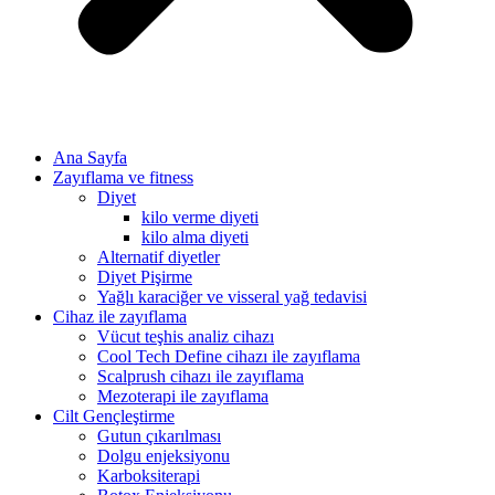
Ana Sayfa
Zayıflama ve fitness
Diyet
kilo verme diyeti
kilo alma diyeti
Alternatif diyetler
Diyet Pişirme
Yağlı karaciğer ve visseral yağ tedavisi
Cihaz ile zayıflama
Vücut teşhis analiz cihazı
Cool Tech Define cihazı ile zayıflama
Scalprush cihazı ile zayıflama
Mezoterapi ile zayıflama
Cilt Gençleştirme
Gutun çıkarılması
Dolgu enjeksiyonu
Karboksiterapi