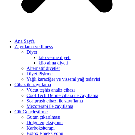
Ana Sayfa
Zayıflama ve fitness
Diyet
kilo verme diyeti
kilo alma diyeti
Alternatif diyetler
Diyet Pişirme
Yağlı karaciğer ve visseral yağ tedavisi
Cihaz ile zayıflama
Vücut teşhis analiz cihazı
Cool Tech Define cihazı ile zayıflama
Scalprush cihazı ile zayıflama
Mezoterapi ile zayıflama
Cilt Gençleştirme
Gutun çıkarılması
Dolgu enjeksiyonu
Karboksiterapi
Botox Enjeksiyonu