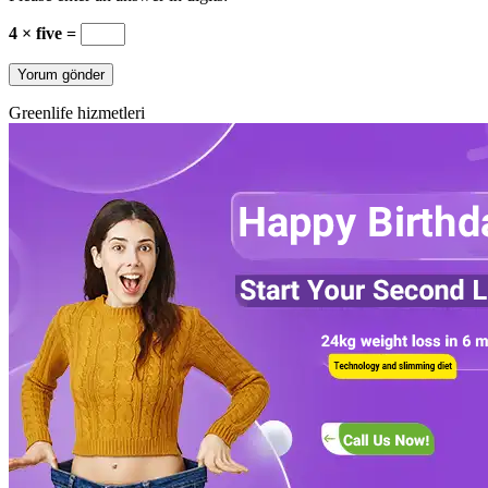
4 × five =
Greenlife hizmetleri