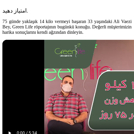
امتیاز دهید.
75 günde yaklaşık 14 kilo vermeyi başaran 33 yaşındaki Ali Vaezi
Bey, Green Life röportajının bugünkü konuğu. Değerli müşterimizin
harika sonuçlarını kendi ağzından dinleyin.