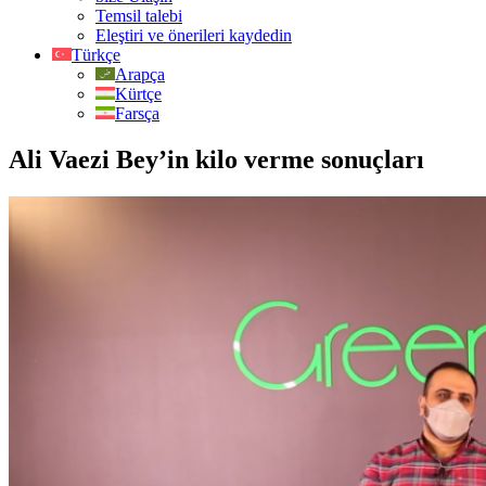
Temsil talebi
Eleştiri ve önerileri kaydedin
Türkçe
Arapça
Kürtçe
Farsça
Ali Vaezi Bey’in kilo verme sonuçları