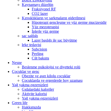
Botox Enjeksiyonu
Kaynamayı düzeltin
Fraksiyonel RF
CO2 lazer
Kırışıklıkların ve sarkmaların giderilmesi
Hipoterapi gençleşme ve yüz germe mucizesidir
Yüz mezoterapisi
İplerle yüz germe
saç sağlığı
Lazer başlığı ile saç büyütme
leke tedavisi
Subcision
Peeling
Cilt bakımı
Nesne
Beslenme psikolojisi ve diyetteki rolü
Çocuklar ve genç
Obezite ve aşırı kilolu çocuklar
Çocuklarda ve ergenlerde boy uzaması
Yağ yakma egzersizleri
Gıdalardaki kaloriler
Aktivite kalorisi
Yağ yakma egzersizleri
Green life
Hakkımızda