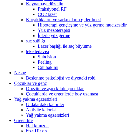
Kaynamayı düzeltin
Fraksiyonel RF
CO2 lazer
Kırışıklıkların ve sarkmaların giderilmesi
Hipoterapi gençleşme ve yüz germe mucizesidir
Yüz mezoterapisi
İplerle yüz germe
saç sağlığı
Lazer başlığı ile saç büyütme
leke tedavisi
Subcision
Peeling
Cilt bakımı
Nesne
Beslenme psikolojisi ve diyetteki rolü
Çocuklar ve genç
Obezite ve aşırı kilolu çocuklar
Çocuklarda ve ergenlerde boy uzaması
Yağ yakma egzersizleri
Gıdalardaki kaloriler
Aktivite kalorisi
Yağ yakma egzersizleri
Green life
Hakkımızda
bize Ulaşın