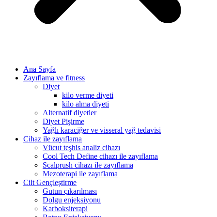
Ana Sayfa
Zayıflama ve fitness
Diyet
kilo verme diyeti
kilo alma diyeti
Alternatif diyetler
Diyet Pişirme
Yağlı karaciğer ve visseral yağ tedavisi
Cihaz ile zayıflama
Vücut teşhis analiz cihazı
Cool Tech Define cihazı ile zayıflama
Scalprush cihazı ile zayıflama
Mezoterapi ile zayıflama
Cilt Gençleştirme
Gutun çıkarılması
Dolgu enjeksiyonu
Karboksiterapi