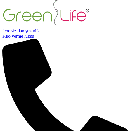
ücretsiz danışmanlık
Kilo verme lüksü