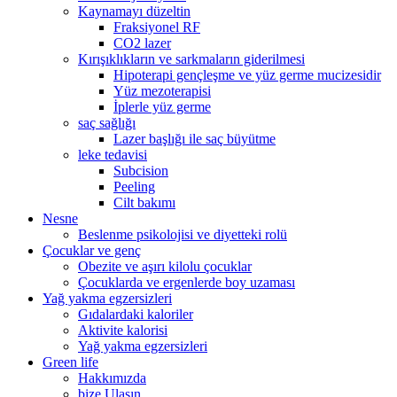
Kaynamayı düzeltin
Fraksiyonel RF
CO2 lazer
Kırışıklıkların ve sarkmaların giderilmesi
Hipoterapi gençleşme ve yüz germe mucizesidir
Yüz mezoterapisi
İplerle yüz germe
saç sağlığı
Lazer başlığı ile saç büyütme
leke tedavisi
Subcision
Peeling
Cilt bakımı
Nesne
Beslenme psikolojisi ve diyetteki rolü
Çocuklar ve genç
Obezite ve aşırı kilolu çocuklar
Çocuklarda ve ergenlerde boy uzaması
Yağ yakma egzersizleri
Gıdalardaki kaloriler
Aktivite kalorisi
Yağ yakma egzersizleri
Green life
Hakkımızda
bize Ulaşın