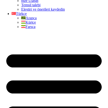
bize Ulaşın
Temsil talebi
Eleştiri ve önerileri kaydedin
Türkçe
Arapça
Kürtçe
Farsça