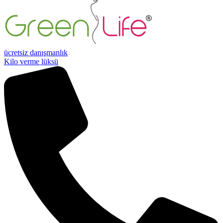
ücretsiz danışmanlık
Kilo verme lüksü