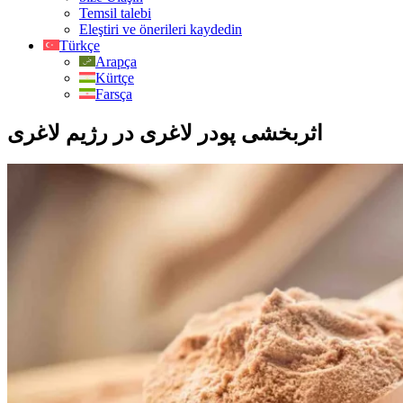
Temsil talebi
Eleştiri ve önerileri kaydedin
Türkçe
Arapça
Kürtçe
Farsça
اثربخشی پودر لاغری در رژیم لاغری