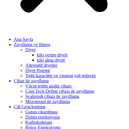
Ana Sayfa
Zayıflama ve fitness
Diyet
kilo verme diyeti
kilo alma diyeti
Alternatif diyetler
Diyet Pişirme
Yağlı karaciğer ve visseral yağ tedavisi
Cihaz ile zayıflama
Vücut teşhis analiz cihazı
Cool Tech Define cihazı ile zayıflama
Scalprush cihazı ile zayıflama
Mezoterapi ile zayıflama
Cilt Gençleştirme
Gutun çıkarılması
Dolgu enjeksiyonu
Karboksiterapi
Botox Enjeksiyonu