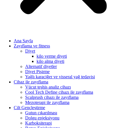
Ana Sayfa
Zayıflama ve fitness
Diyet
kilo verme diyeti
kilo alma diyeti
Alternatif diyetler
Diyet Pişirme
Yağlı karaciğer ve visseral yağ tedavisi
Cihaz ile zayıflama
Vücut teşhis analiz cihazı
Cool Tech Define cihazı ile zayıflama
Scalprush cihazı ile zayıflama
Mezoterapi ile zayıflama
Cilt Gençleştirme
Gutun çıkarılması
Dolgu enjeksiyonu
Karboksiterapi