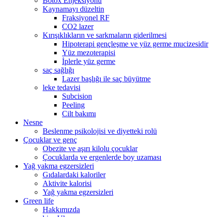
Botox Enjeksiyonu
Kaynamayı düzeltin
Fraksiyonel RF
CO2 lazer
Kırışıklıkların ve sarkmaların giderilmesi
Hipoterapi gençleşme ve yüz germe mucizesidir
Yüz mezoterapisi
İplerle yüz germe
saç sağlığı
Lazer başlığı ile saç büyütme
leke tedavisi
Subcision
Peeling
Cilt bakımı
Nesne
Beslenme psikolojisi ve diyetteki rolü
Çocuklar ve genç
Obezite ve aşırı kilolu çocuklar
Çocuklarda ve ergenlerde boy uzaması
Yağ yakma egzersizleri
Gıdalardaki kaloriler
Aktivite kalorisi
Yağ yakma egzersizleri
Green life
Hakkımızda