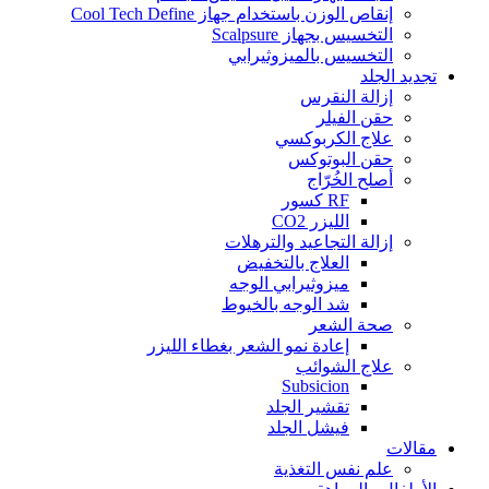
إنقاص الوزن باستخدام جهاز Cool Tech Define
التخسيس بجهاز Scalpsure
التخسيس بالميزوثيرابي
تجديد الجلد
إزالة النقرس
حقن الفيلر
علاج الكربوكسي
حقن البوتوكس
أصلح الخُرّاج
RF كسور
الليزر CO2
إزالة التجاعيد والترهلات
العلاج بالتخفيض
ميزوثيرابي الوجه
شد الوجه بالخيوط
صحة الشعر
إعادة نمو الشعر بغطاء الليزر
علاج الشوائب
Subsicion
تقشير الجلد
فيشل الجلد
مقالات
علم نفس التغذية