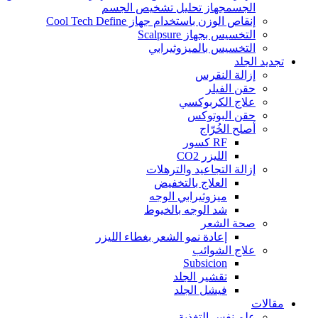
الجسمجهاز تحليل تشخيص الجسم
إنقاص الوزن باستخدام جهاز Cool Tech Define
التخسيس بجهاز Scalpsure
التخسيس بالميزوثيرابي
تجديد الجلد
إزالة النقرس
حقن الفيلر
علاج الكربوكسي
حقن البوتوكس
أصلح الخُرّاج
RF كسور
الليزر CO2
إزالة التجاعيد والترهلات
العلاج بالتخفيض
ميزوثيرابي الوجه
شد الوجه بالخيوط
صحة الشعر
إعادة نمو الشعر بغطاء الليزر
علاج الشوائب
Subsicion
تقشير الجلد
فيشل الجلد
مقالات
علم نفس التغذية