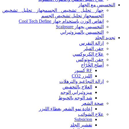
التخسيس مع الجهاز
جهاز تحليل تشخيص الجسمجهاز تحليل تشخيص
الجسمجهاز تحليل تشخيص الجسم
إنقاص الوزن باستخدام جهاز Cool Tech Define
التخسيس بجهاز Scalpsure
التخسيس بالميزوثيرابي
تجديد الجلد
إزالة النقرس
حقن الفيلر
علاج الكربوكسي
حقن البوتوكس
أصلح الخُرّاج
RF كسور
الليزر CO2
إزالة التجاعيد والترهلات
العلاج بالتخفيض
ميزوثيرابي الوجه
شد الوجه بالخيوط
صحة الشعر
إعادة نمو الشعر بغطاء الليزر
علاج الشوائب
Subsicion
تقشير الجلد