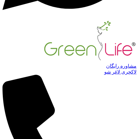
مشاوره رایگان
لاکچری لاغر شو