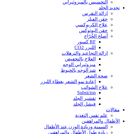
التخسيس بالميزوثيرابي
تجديد الجلد
إزالة النقرس
حقن الفيلر
علاج الكربوكسي
حقن البوتوكس
أصلح الخُرّاج
RF كسور
الليزر CO2
إزالة التجاعيد والترهلات
العلاج بالتخفيض
ميزوثيرابي الوجه
شد الوجه بالخيوط
صحة الشعر
إعادة نمو الشعر بغطاء الليزر
علاج الشوائب
Subsicion
تقشير الجلد
فيشل الجلد
مقالات
علم نفس التغذية
الأطفال والمراهقين
السمنة وزيادة الوزن عند الأطفال
زيادة طول الأطفال والمراهقين