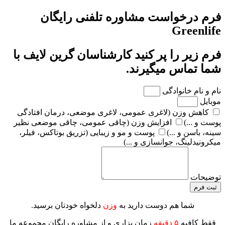
فرم درخواست مشاوره تلفنی رایگان
Greenlife
فرم زیر را پر کنید کارشناسان گرین لایف با
شما تماس میگیرند.
نام و نام خانوادگی
موبایل
کاهش وزن (لاغری عمومی، لاغری موضعی، درمان افتادگی
پوست و ...)
افزایش وزن (چاقی عمومی، چاقی موضعی نظیر
سینه، باسن و ...)
پوست و مو و زیبایی (تزریق بوتاکس، فیلر،
میکرونیدلینگ، جوانسازی و ...)
توضیحات
ثبت فرم
شما هم دوست دارید به
وزن
دلخواه خودتان برسید.
ققط کافیه
۵ دقیقه
زمان بزاری و از مشاوره رایگان مجموعه ما